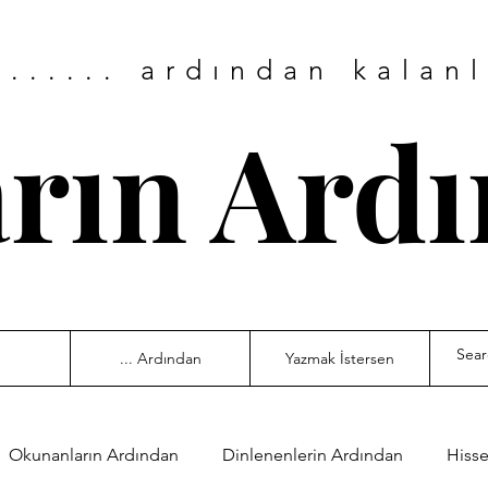
....... ardından kalan
arın Ard
... Ardından
Yazmak İstersen
Okunanların Ardından
Dinlenenlerin Ardından
Hisse