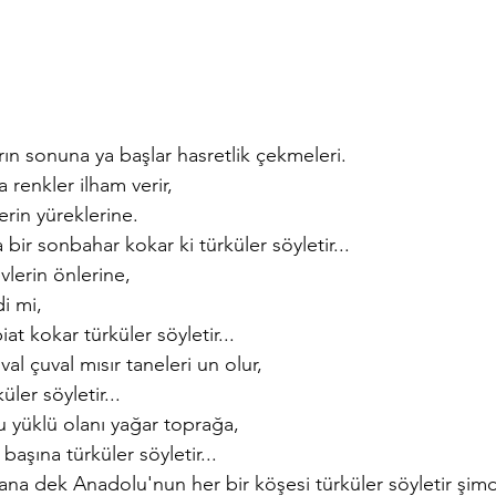
 sonuna ya başlar hasretlik çekmeleri.  
renkler ilham verir, 
rin yüreklerine.  
ir sonbahar kokar ki türküler söyletir... 
evlerin önlerine,  
 mi, 
t kokar türküler söyletir... 
l çuval mısır taneleri un olur,  
ler söyletir... 
 yüklü olanı yağar toprağa,  
aşına türküler söyletir...  
rana dek Anadolu'nun her bir köşesi türküler söyletir şimdi