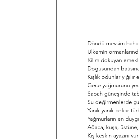
Döndü mevsim baharın
Ülkemin ormanlarında 
Kilim dokuyan emekle
Doğusundan batısına b
Kışlık odunlar yığılır 
Gece yağmurunu yedi
Sabah güneşinde tabia
Su değirmenlerde çuva
Yanık yanık kokar türkü
Yağmurların en duygu
Ağaca, kuşa, üstüne, b
Kış keskin ayazını vu