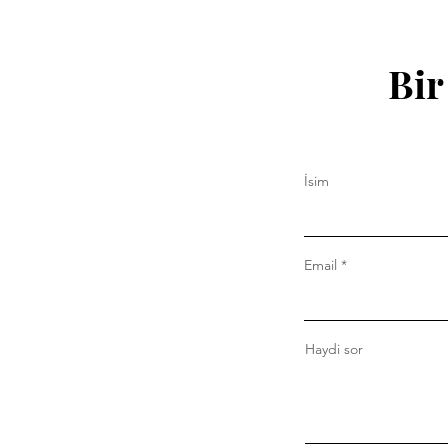
Bir
İsim
Email
Haydi sor