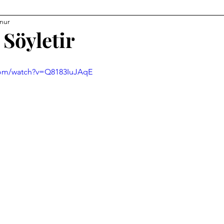
nur
 Söyletir
com/watch?v=Q8183IuJAqE