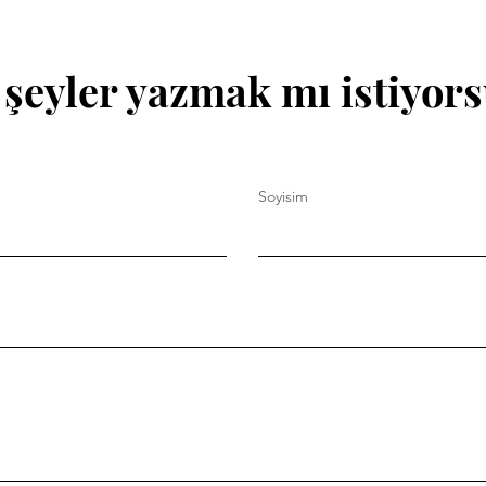
 şeyler yazmak mı istiyor
Soyisim