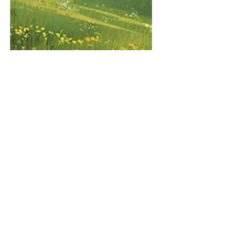
Coğrafyanın Gökhan’cası
Ben coğrafyaya aşığım, Anadolu
coğrafyasına ise tutkulu bir aşığım.
Anadolu, gördüklerimden daha
fazlasını anlatır bana; bendeki anlamları