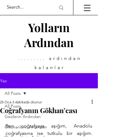
Yolların
Ardından
......... ardından
kalanlar
Yazı
All Posts
25 Oca
3 dakikada okunur
All Posts
Coğrafyanın Gökhan’cası
Gezilerin Ardından
Ben coğrafyaya aşığım, Anadolu 
Okunanların Ardından
coğrafyasına ise tutkulu bir aşığım. 