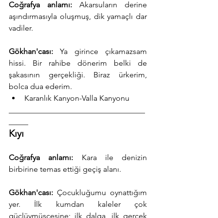
Coğrafya anlamı:
 Akarsuların derine 
aşındırmasıyla oluşmuş, dik yamaçlı dar 
vadiler.
Gökhan'cası:
 Ya girince çıkamazsam 
hissi. Bir rahibe dönerim belki de 
şakasının gerçekliği. Biraz ürkerim, 
bolca dua ederim.
Karanlık Kanyon-Valla Kanyonu
___________________________________
_____
Kıyı
Coğrafya anlamı:
 Kara ile denizin 
birbirine temas ettiği geçiş alanı.
Gökhan'cası: 
Çocukluğumu oynattığım 
yer. İlk kumdan kaleler çok 
güçlüymüşçesine; ilk dalga, ilk gerçek 