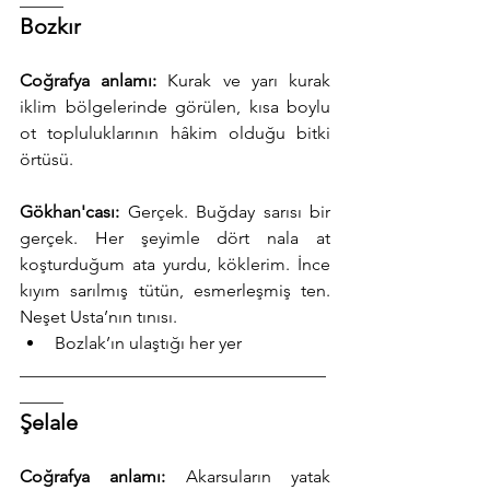
Bozkır
Coğrafya anlamı:
 Kurak ve yarı kurak 
iklim bölgelerinde görülen, kısa boylu 
ot topluluklarının hâkim olduğu bitki 
örtüsü.
Gökhan'cası:
 Gerçek. Buğday sarısı bir 
gerçek. Her şeyimle dört nala at 
koşturduğum ata yurdu, köklerim. İnce 
kıyım sarılmış tütün, esmerleşmiş ten. 
Neşet Usta’nın tınısı.
Bozlak’ın ulaştığı her yer
___________________________________
_____
Şelale
Coğrafya anlamı:
 Akarsuların yatak 