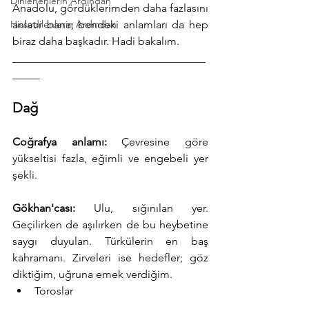
Dinlenenlerin Ardından
Anadolu, gördüklerimden daha fazlasını 
Hissedilenlerin Ardından
anlatır bana; bendeki anlamları da hep 
biraz daha başkadır. Hadi bakalım.
___________________________________
_____
Dağ
Coğrafya anlamı:
 Çevresine göre 
yükseltisi fazla, eğimli ve engebeli yer 
şekli.
Gökhan'cası:
 Ulu, sığınılan yer. 
Geçilirken de aşılırken de bu heybetine 
saygı duyulan. Türkülerin en baş 
kahramanı. Zirveleri ise hedefler; göz 
diktiğim, uğruna emek verdiğim.
Toroslar
___________________________________