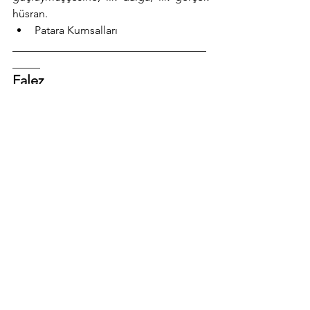
hüsran.
Patara Kumsalları
___________________________________
_____
Falez
Coğrafya anlamı:
 Dalga aşındırmasıyla 
oluşmuş dik kıyı yamaçları.
Gökhan'cası:
 Gün batımlarının seyir yeri. 
Bir kadeh şarabı güneşle 
tokuşturduğum anlar. Hızır gelsin çok 
yaklaşırsam.
Bozcaada Polente
___________________________________
_____
Ada