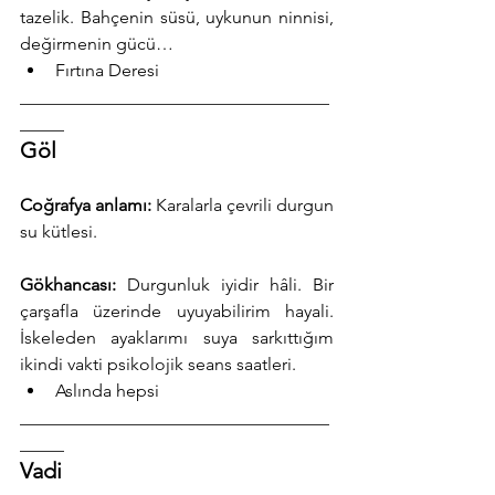
tazelik. Bahçenin süsü, uykunun ninnisi, 
değirmenin gücü…
Fırtına Deresi
___________________________________
_____
Göl
Coğrafya anlamı:
 Karalarla çevrili durgun 
su kütlesi.
Gökhancası:
 Durgunluk iyidir hâli. Bir 
çarşafla üzerinde uyuyabilirim hayali. 
İskeleden ayaklarımı suya sarkıttığım 
ikindi vakti psikolojik seans saatleri.
Aslında hepsi
___________________________________
_____
Vadi