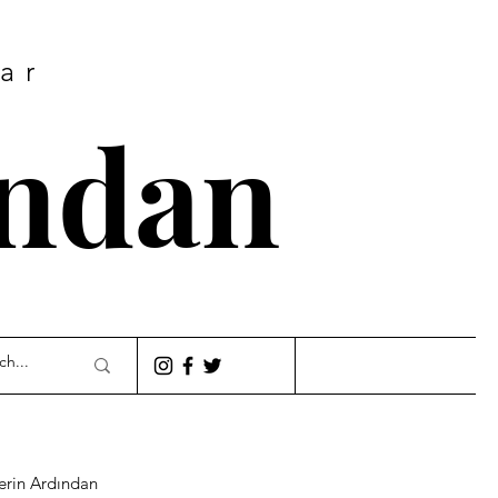
lar
ından
lerin Ardından