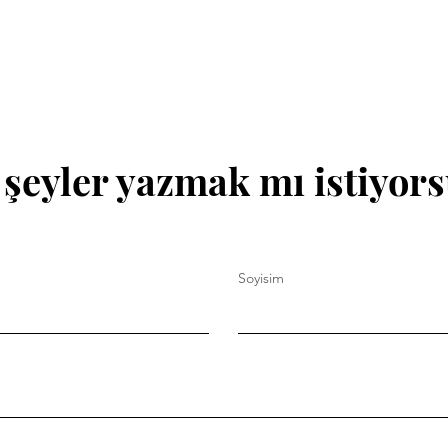
 şeyler yazmak mı istiyor
Soyisim