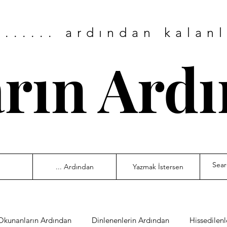
....... ardından kalan
arın Ard
... Ardından
Yazmak İstersen
Okunanların Ardından
Dinlenenlerin Ardından
Hissedilen