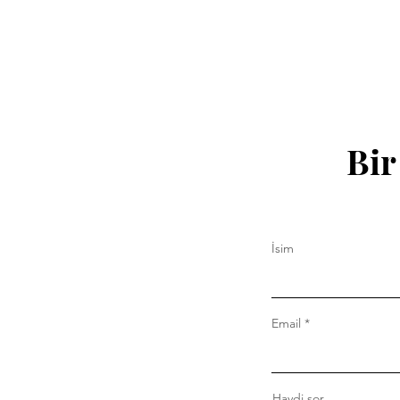
Bir
İsim
Email
Haydi sor