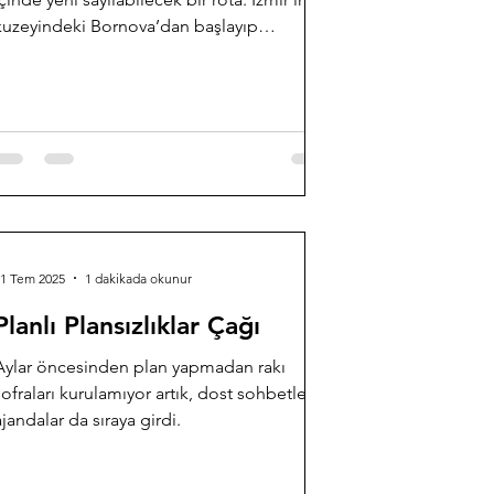
kuzeyindeki Bornova’dan başlayıp
güneyindeki Efes Selçuk’ta son bulan ve içe
doğru yarım daire çizen 500 km’lik bir doğal
parkur. 28 etaba ayrılmış durumda ve Green
Destinations “Top 100 Stories” arasında yer
almaya hak kazanmış üstelik.
11 Tem 2025
1 dakikada okunur
Planlı Plansızlıklar Çağı
Aylar öncesinden plan yapmadan rakı
sofraları kurulamıyor artık, dost sohbetleri
ajandalar da sıraya girdi.