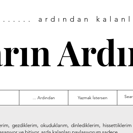
....... ardından kalan
arın Ard
... Ardından
Yazmak İstersen
rim, gezdiklerim, okuduklarım, dinlediklerim, hissettikleri
şanıyor ve bitiyor, arda kalanları paylaşıyorum sadece…