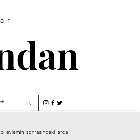
lar
ından
m o eylemin sonrasındaki arda