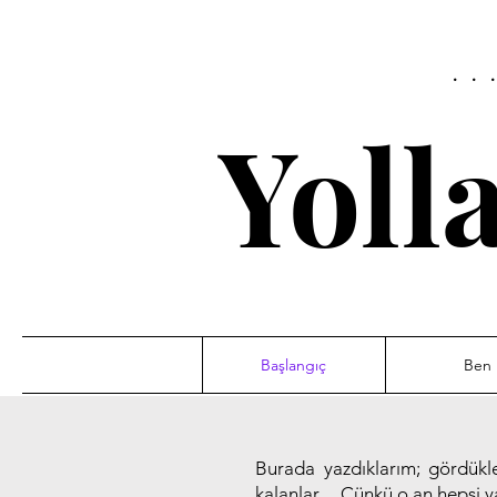
..
Yoll
Başlangıç
Ben
Burada yazdıklarım; gördükle
kalanlar… Çünkü o an hepsi ya