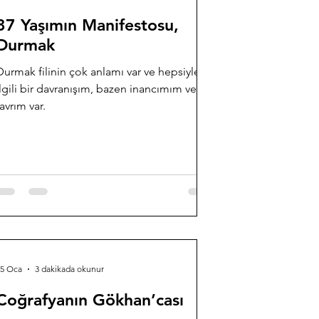
37 Yaşımın Manifestosu,
Durmak
Durmak filinin çok anlamı var ve hepsiyle
ilgili bir davranışım, bazen inancımım veya
tavrım var.
25 Oca
3 dakikada okunur
Coğrafyanın Gökhan’cası