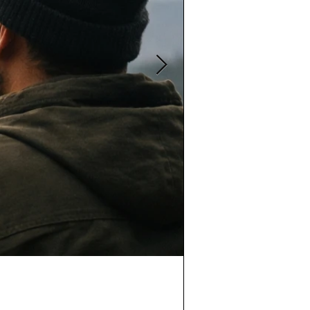
25 Oca
3 dakikada okunur
Coğrafyanın Gökha