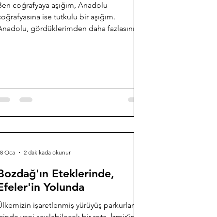
Ben coğrafyaya aşığım, Anadolu
coğrafyasına ise tutkulu bir aşığım.
Anadolu, gördüklerimden daha fazlasını
anlatır bana; bendeki anlamları da hep biraz
daha başkadır.
18 Oca
2 dakikada okunur
Bozdağ'ın Eteklerinde,
Efeler'in Yolunda
Ülkemizin işaretlenmiş yürüyüş parkurları
içinde yeni sayılabilecek bir rota. İzmir’in