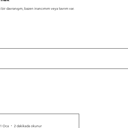
li bir davranışım, bazen inancımım veya tavrım var.
31 Oca
2 dakikada okunur